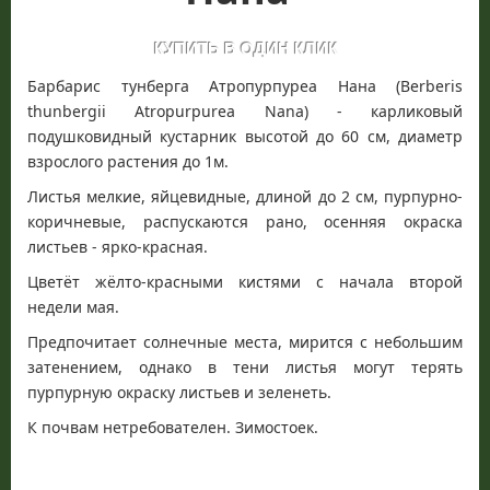
Барбарис тунберга Атропурпуреа Нана (Berberis
thunbergii Atropurpurea Nana) - карликовый
подушковидный кустарник высотой до 60 см, диаметр
взрослого растения до 1м.
Листья мелкие, яйцевидные, длиной до 2 см, пурпурно-
коричневые, распускаются рано, осенняя окраска
листьев - ярко-красная.
Цветёт жёлто-красными кистями с начала второй
недели мая.
Предпочитает солнечные места, мирится с небольшим
затенением, однако в тени листья могут терять
пурпурную окраску листьев и зеленеть.
К почвам нетребователен. Зимостоек.