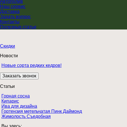
Автополив
Наш сервис
Доставка
Задать вопрос
Контакты
Полезные статьи
Скидки
Новости
Новые сорта редких кедров!
Статьи
Горная сосна
Кипарис
Ива для дизайна
Гортензия метельчатая Пинк Даймонд
Жимолость Съедобная
Вы здесь: