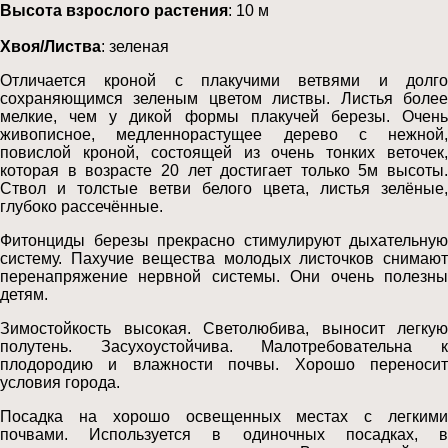
Высота взрослого растения
: 10 м
Хвоя/Листва
: зеленая
Отличается кроной с плакучими ветвями и долго
сохраняющимся зеленым цветом листвы. Листья более
мелкие, чем у дикой формы плакучей березы. Очень
живописное, медленнорастущее дерево с нежной,
повислой кроной, состоящей из очень тонких веточек,
которая в возрасте 20 лет достигает только 5м высоты.
Ствол и толстые ветви белого цвета, листья зелёные,
глубоко рассечённые.
Фитонциды березы прекрасно стимулируют дыхательную
систему. Пахучие вещества молодых листочков снимают
перенапряжение нервной системы. Они очень полезны
детям.
Зимостойкость высокая. Светолюбива, выносит легкую
полутень. Засухоустойчива. Малотребовательна к
плодородию и влажности почвы. Хорошо переносит
условия города.
Посадка на хорошо освещенных местах с легкими
почвами. Используется в одиночных посадках, в