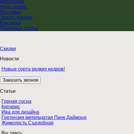
Автополив
Наш сервис
Доставка
Задать вопрос
Контакты
Полезные статьи
Скидки
Новости
Новые сорта редких кедров!
Статьи
Горная сосна
Кипарис
Ива для дизайна
Гортензия метельчатая Пинк Даймонд
Жимолость Съедобная
Вы здесь: