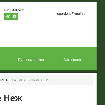
8-910-431-5631
sgardens@mail.ru
Рулонный газон
Автополив
ЛИНА
КАЛИНА БУЛЬ ДЕ НЕЖ
е Неж