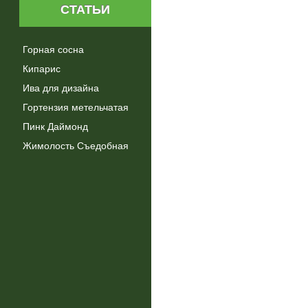
СТАТЬИ
Горная сосна
Кипарис
Ива для дизайна
Гортензия метельчатая
Пинк Даймонд
Жимолость Съедобная