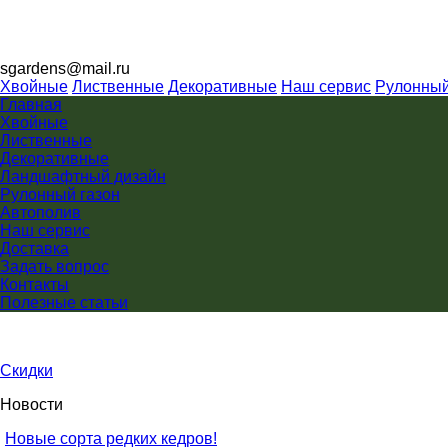
sgardens@mail.ru
Хвойные
Лиственные
Декоративные
Наш сервис
Рулонный
Главная
Хвойные
Лиственные
Декоративные
Ландшафтный дизайн
Рулонный газон
Автополив
Наш сервис
Доставка
Задать вопрос
Контакты
Полезные статьи
Скидки
Новости
Новые сорта редких кедров!