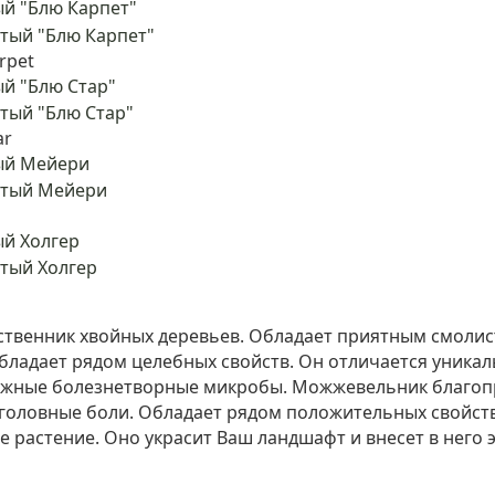
й "Блю Карпет"
rpet
й "Блю Стар"
ar
ый Мейери
й Холгер
дственник хвойных деревьев. Обладает приятным смоли
бладает рядом целебных свойств. Он отличается уник
ожные болезнетворные микробы. Можжевельник благопр
т головные боли. Обладает рядом положительных свойст
е растение. Оно украсит Ваш ландшафт и внесет в него 