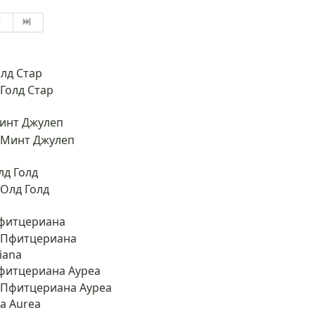
лд Стар
инт Джулеп
д Голд
фитцериана
riana
фитцериана Ауреа
na Aurea