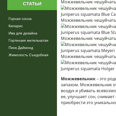
Можжевельник чешуйчаты
СТАТЬИ
Juniperus squamata Blue Ca
Горная сосна
Можжевельник чешуйчаты
Кипарис
Juniperus squamata Blue St
Ива для дизайна
Можжевельник чешуйчат
Гортензия метельчатая
Пинк Даймонд
Juniperus squamata Meyeri
Жимолость Съедобная
Можжевельник чешуйчаты
Juniperus squamata Holger
Можжевельник
– это ро
запахом. Можжевельник о
воздух и убивать всевозм
ее, улучшает сон, снимае
приобрести это уникально