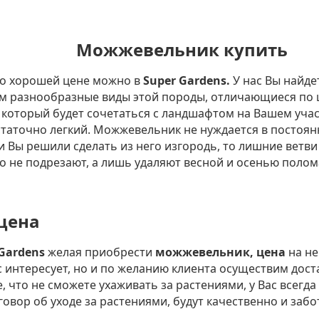
Можжевельник купить
о хорошей цене можно в
Super Gardens.
У нас Вы найд
м разнообразные виды этой породы, отличающиеся по ц
 который будет сочетаться с ландшафтом на Вашем учас
таточно легкий. Можжевельник не нуждается в постоянн
ли Вы решили сделать из него изгородь, то лишние вет
его не подрезают, а лишь удаляют весной и осенью поло
цена
Gardens
желая приобрести
можжевельник, цена
на не
с интересует, но и по желанию клиента осуществим дост
, что не сможете ухаживать за растениями, у Вас всегд
овор об уходе за растениями, будут качественно и забо