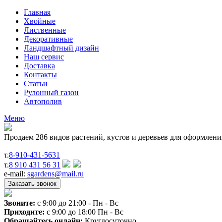
Главная
Хвойные
Лиственные
Декоративные
Ландшафтный дизайн
Наш сервис
Доставка
Контакты
Статьи
Рулонный газон
Автополив
Меню
Продаем 286 видов растений, кустов и деревьев для оформлен
т.
8-910-431-5631
т.
8 910 431 56 31
e-mail:
sgardens@mail.ru
Звоните:
c 9:00 до 21:00 - Пн - Вс
Приходите:
c 9:00 до 18:00 Пн - Вс
Обращайтесь онлайн:
Круглосуточно