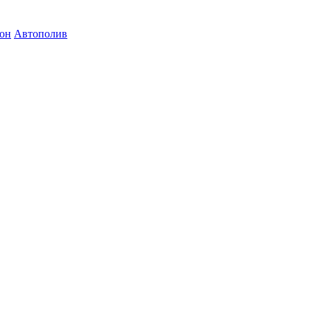
зон
Автополив