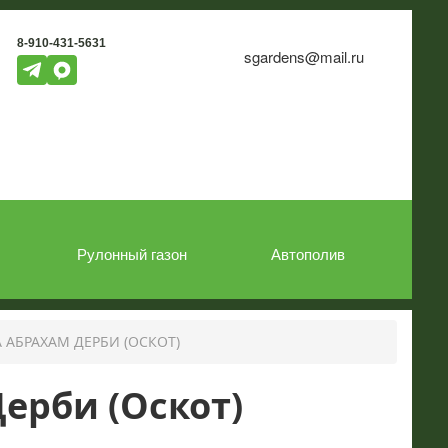
8-910-431-5631
sgardens@mail.ru
Рулонный газон
Автополив
 АБРАХАМ ДЕРБИ (ОСКОТ)
ерби (Оскот)