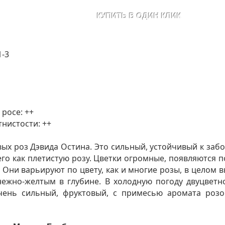
й
1-3
 росе: ++
тнистости: ++
ых роз Дэвида Остина. Это сильный, устойчивый к забо
го как плетистую розу. Цветки огромные, появляются п
 Они варьируют по цвету, как и многие розы, в целом 
ежно-желтым в глубине. В холодную погоду двуцветно
ень сильный, фруктовый, с примесью аромата розов