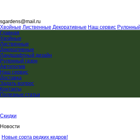
sgardens@mail.ru
Хвойные
Лиственные
Декоративные
Наш сервис
Рулонный
Главная
Хвойные
Лиственные
Декоративные
Ландшафтный дизайн
Рулонный газон
Автополив
Наш сервис
Доставка
Задать вопрос
Контакты
Полезные статьи
Скидки
Новости
Новые сорта редких кедров!