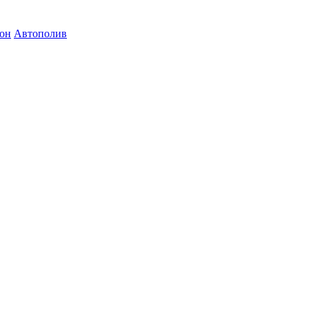
зон
Автополив