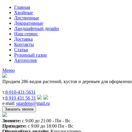
Главная
Хвойные
Лиственные
Декоративные
Ландшафтный дизайн
Наш сервис
Доставка
Контакты
Статьи
Рулонный газон
Автополив
Меню
Продаем 286 видов растений, кустов и деревьев для оформлен
т.
8-910-431-5631
т.
8 910 431 56 31
e-mail:
sgardens@mail.ru
Звоните:
c 9:00 до 21:00 - Пн - Вс
Приходите:
c 9:00 до 18:00 Пн - Вс
Обращайтесь онлайн:
Круглосуточно