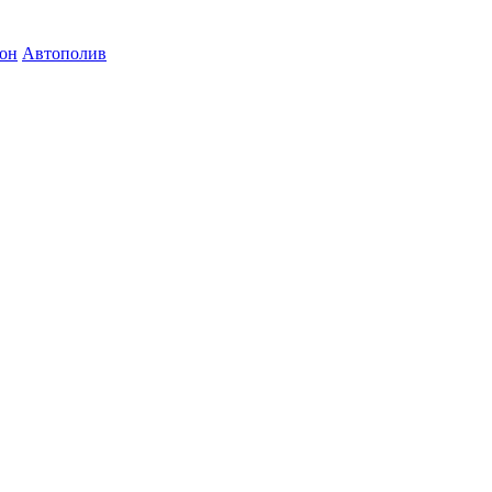
зон
Автополив