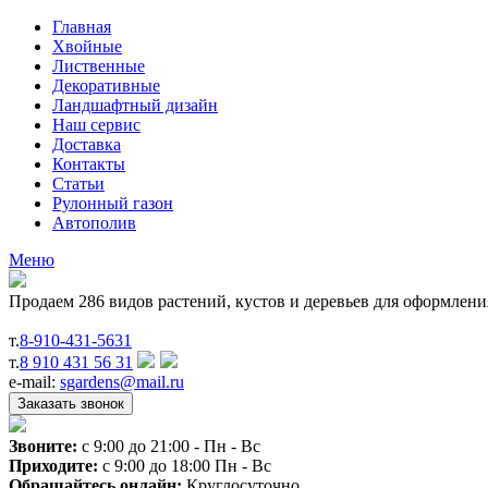
Главная
Хвойные
Лиственные
Декоративные
Ландшафтный дизайн
Наш сервис
Доставка
Контакты
Статьи
Рулонный газон
Автополив
Меню
Продаем 286 видов растений, кустов и деревьев для оформлен
т.
8-910-431-5631
т.
8 910 431 56 31
e-mail:
sgardens@mail.ru
Звоните:
c 9:00 до 21:00 - Пн - Вс
Приходите:
c 9:00 до 18:00 Пн - Вс
Обращайтесь онлайн:
Круглосуточно