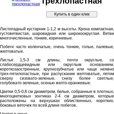
трехлопастная
Листопадный кустарник 1-1,2 м высоты. Крона компактная,
густоветвистая, шаровидная или широкоокруглая. Ветви
многочисленные, тонкие, коричневые.
Побеги часто коленчатые, очень тонкие, голые, палевые,
желтоватые.
Листья 1,5-3 см длины, почти округлые, со
слабосердцевидным или округлым основанием,
короткозаостренные, крупнозубчатые или чаще неявно
трех-пятилопастные, при распускании желтоватые, летом
сверху сизовато-зеленые, снизу более светлые,
голубовато-зеленые, осенью желто-оранжевые.
Цветки 0,5-0,8 см диаметром, белые, собранные в плотных,
многоцветковых зонтиках 2-4 см диаметром, которые
расположены на верхушках облиственных, коротких,
боковых веточек по всей длине побегов.
Цветет в июне.