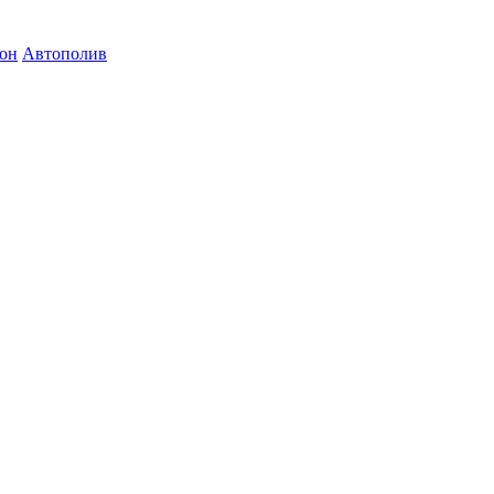
зон
Автополив