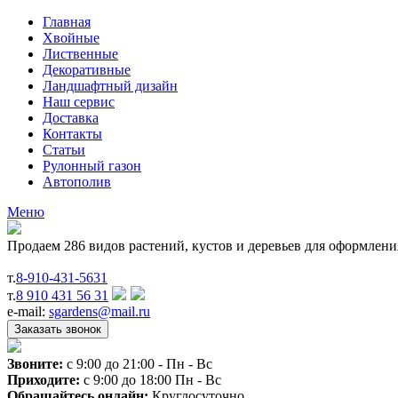
Главная
Хвойные
Лиственные
Декоративные
Ландшафтный дизайн
Наш сервис
Доставка
Контакты
Статьи
Рулонный газон
Автополив
Меню
Продаем 286 видов растений, кустов и деревьев для оформлен
т.
8-910-431-5631
т.
8 910 431 56 31
e-mail:
sgardens@mail.ru
Звоните:
c 9:00 до 21:00 - Пн - Вс
Приходите:
c 9:00 до 18:00 Пн - Вс
Обращайтесь онлайн:
Круглосуточно