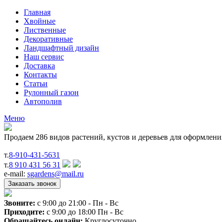
Главная
Хвойные
Лиственные
Декоративные
Ландшафтный дизайн
Наш сервис
Доставка
Контакты
Статьи
Рулонный газон
Автополив
Меню
Продаем 286 видов растений, кустов и деревьев для оформлен
т.
8-910-431-5631
т.
8 910 431 56 31
e-mail:
sgardens@mail.ru
Звоните:
c 9:00 до 21:00 - Пн - Вс
Приходите:
c 9:00 до 18:00 Пн - Вс
Обращайтесь онлайн:
Круглосуточно