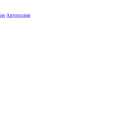
зон
Автополив