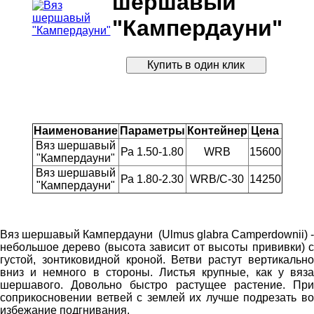
шершавый
"Кампердауни"
Наименование
Параметры
Контейнер
Цена
Вяз шершавый
Ра 1.50-1.80
WRB
15600
"Кампердауни"
Вяз шершавый
Ра 1.80-2.30
WRB/С-30
14250
"Кампердауни"
Вяз шершавый Кампердауни (Ulmus glabra Camperdownii) -
небольшое дерево (высота зависит от высоты прививки) с
густой, зонтиковидной кроной. Ветви растут вертикально
вниз и немного в стороны. Листья крупные, как у вяза
шершавого. Довольно быстро растущее растение. При
соприкосновении ветвей с землей их лучше подрезать во
избежание подгнивания.