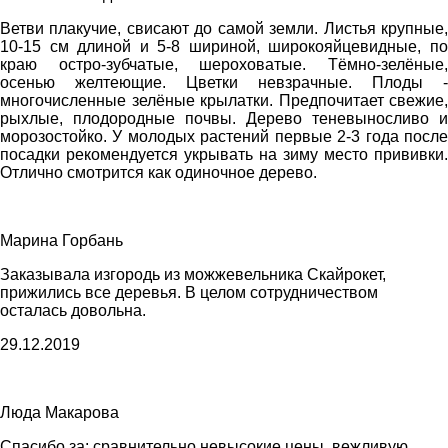
Ветви плакучие, свисают до самой земли. Листья крупные,
10-15 см длиной и 5-8 шириной, широкояйцевидные, по
краю остро-зубчатые, шероховатые. Тёмно-зелёные,
осенью желтеющие. Цветки невзрачные. Плоды -
многочисленные зелёные крылатки. Предпочитает свежие,
рыхлые, плодородные почвы. Дерево теневыносливо и
морозостойко. У молодых растений первые 2-3 года после
посадки рекомендуется укрывать на зиму место прививки.
Отлично смотрится как одиночное дерево.
Марина Горбань
Заказывала изгородь из можжевельника Скайрокет,
прижились все деревья. В целом сотрудничеством
осталась довольна.
29.12.2019
Люда Макарова
Спасибо за: сравнительно невысокие цены, вежливую