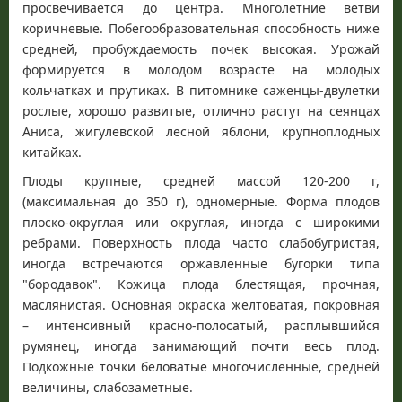
просвечивается до центра. Многолетние ветви
коричневые. Побегообразовательная способность ниже
средней, пробуждаемость почек высокая. Урожай
формируется в молодом возрасте на молодых
кольчатках и прутиках. В питомнике саженцы-двулетки
рослые, хорошо развитые, отлично растут на сеянцах
Аниса, жигулевской лесной яблони, крупноплодных
китайках.
Плоды крупные, средней массой 120-200 г,
(максимальная до 350 г), одномерные. Форма плодов
плоско-округлая или округлая, иногда с широкими
ребрами. Поверхность плода часто слабобугристая,
иногда встречаются оржавленные бугорки типа
"бородавок". Кожица плода блестящая, прочная,
маслянистая. Основная окраска желтоватая, покровная
– интенсивный красно-полосатый, расплывшийся
румянец, иногда занимающий почти весь плод.
Подкожные точки беловатые многочисленные, средней
величины, слабозаметные.