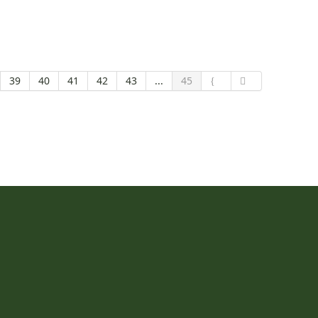
39
40
41
42
43
...
45